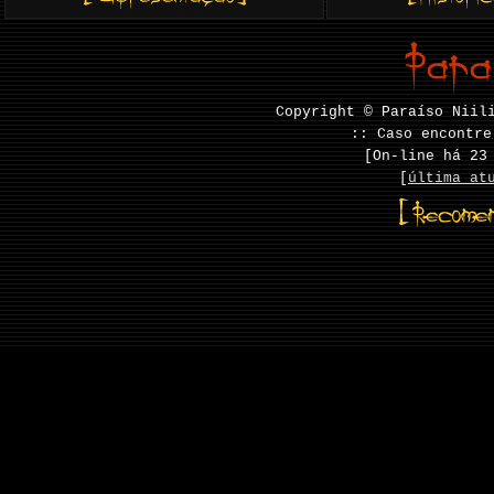
Copyright © Paraíso Niil
:: Caso encontre
[On-line há
23
[
última at