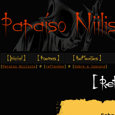
[
Paraíso Niilista
] Ø [
reflexões
] Ø [
Sobre a loucura
]