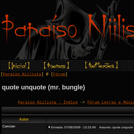
[
Paraíso Niilista
] Ø [
Fórum
]
quote unquote (mr. bungle)
Paraíso Niilista - Índice
->
Fórum Letras e Músi
Autor
Cancian
Enviada: 07/08/2009 - 13:23:49
Assunto: quote unquote (