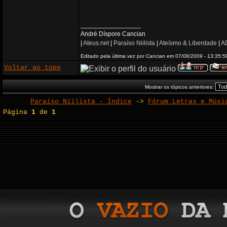
_________________
André Díspore Cancian
|
Ateus.net
|
Paraíso Niilista
|
Ateísmo & Liberdade
|
AD
Editado pela última vez por Cancian em 07/08/2009 - 13:35:5
Voltar ao topo
Mostrar os tópicos anteriores:
Paraíso Niilista - Índice
->
Fórum Letras e Músi
Página
1
de
1