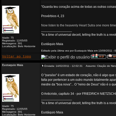
"Guarda teu coração acima de todas as outras coisas
Provérbios 4, 23
Now listen to the heavenly Heart Sutra one more time
_________________
"In a time of universal deceit, telling the truth is a re
Idade: 75
Registrado: 12/05/05
Mensagens: 391
Eustáquio Maia
Localização: Belo Horizonte
Editado pela última vez por Eustaquio Maia em 13/09/2011 - 0
Voltar ao topo
Eustaquio Maia
Enviada: 14/02/2011 - 12:02:31
Assunto: Citação de Niet
O "paraíso" é um estado de coração, não é algo que 
falta por pertencer a um outro mundo totalmente apare
mestre da "boa nova"... O "reino de Deus" não é o q
O Anticristo, capítulo 34 - por FRIEDRICH NIETZSC
_________________
"In a time of universal deceit, telling the truth is a re
Idade: 75
Registrado: 12/05/05
Mensagens: 391
Eustáquio Maia
Localização: Belo Horizonte