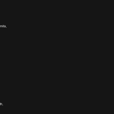
mita,
th,