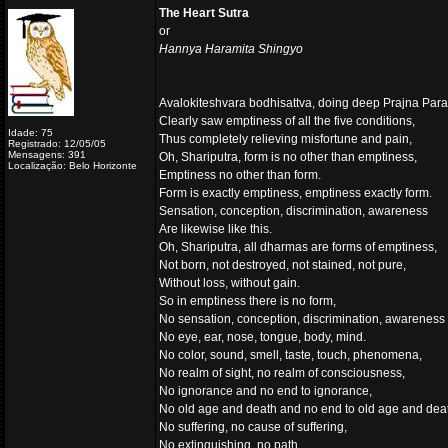
The Heart Sutra
or
Hannya Haramita Shingyo
Avalokiteshvara bodhisattva, doing deep Prajna Para
Clearly saw emptiness of all the five conditions,
Idade: 75
Thus completely relieving misfortune and pain,
Registrado: 12/05/05
Mensagens: 391
Oh, Shariputra, form is no other than emptiness,
Localização: Belo Horizonte
Emptiness no other than form.
Form is exactly emptiness, emptiness exactly form.
Sensation, conception, discrimination, awareness
Are likewise like this.
Oh, Shariputra, all dharmas are forms of emptiness,
Not born, not destroyed, not stained, not pure,
Without loss, without gain.
So in emptiness there is no form,
No sensation, conception, discrimination, awareness
No eye, ear, nose, tongue, body, mind.
No color, sound, smell, taste, touch, phenomena,
No realm of sight, no realm of consciousness,
No ignorance and no end to ignorance,
No old age and death and no end to old age and dea
No suffering, no cause of suffering,
No extinguishing, no path,