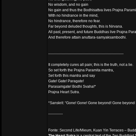
No wisdom, and no gain
No gain and thus the Bodhisattva lives Prajna Parami
With no hindrance in the mind,
No hindrance, therefore no fear.
Far beyond deluded thoughts, this is Nirvana.
All past, present, and future Buddhas live Prajna Par
And therefore attain anuttara-samyaksambodhi.
--------------------------------------------------------------
It completely cures all pain; this is the truth, not a lie.
So set forth the Prajna Paramita mantra,
Set forth this mantra and say
Gate! Gate! Paragate!
Parasamgate! Bodhi Svaha!*
Prajna Heart Sutra.
*Sanskrit: “Gone! Gone! Gone beyond! Gone beyond b
------------
Fonte: Second Life/Mieum, Kuan Yin Terraces – Buddh
The Heart Sutra
is a central text of the Zen Buddhist 