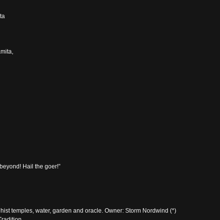
ta
amita,
eyond! Hail the goer!”
ist temples, water, garden and oracle. Owner: Storm Nordwind (*)
Tradition.