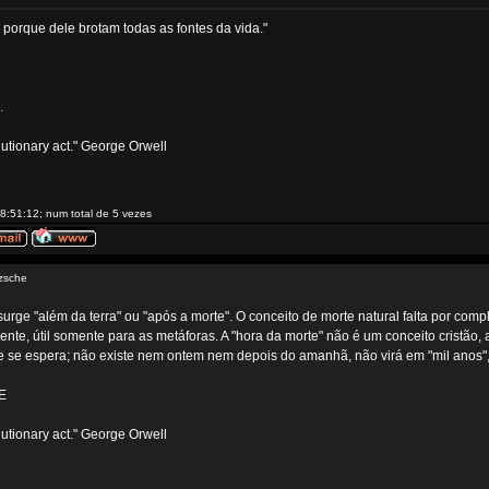
 porque dele brotam todas as fontes da vida."
.
volutionary act." George Orwell
8:51:12; num total de 5 vezes
zsche
surge "além da terra" ou "após a morte". O conceito de morte natural falta por co
nte, útil somente para as metáforas. A "hora da morte" não é um conceito cristão, 
ue se espera; não existe nem ontem nem depois do amanhã, não virá em "mil anos",
HE
volutionary act." George Orwell