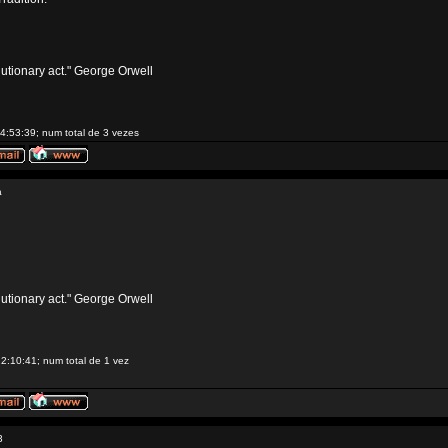
volutionary act." George Orwell
4:53:39; num total de 3 vezes
a
volutionary act." George Orwell
2:10:41; num total de 1 vez
3