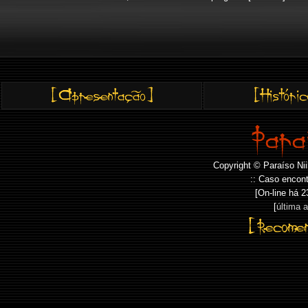
Copyright © Paraíso Nii
:: Caso encont
[On-line há
2
[
última 