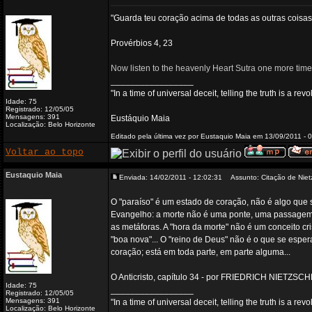
"Guarda teu coração acima de todas as outras coisas
Provérbios 4, 23
Now listen to the heavenly Heart Sutra one more time
_________________
"In a time of universal deceit, telling the truth is a re
Idade: 75
Registrado: 12/05/05
Mensagens: 391
Eustáquio Maia
Localização: Belo Horizonte
Editado pela última vez por Eustaquio Maia em 13/09/2011 - 0
Voltar ao topo
Eustaquio Maia
Enviada: 14/02/2011 - 12:02:31
Assunto: Citação de Niet
O "paraíso" é um estado de coração, não é algo que s
Evangelho: a morte não é uma ponte, uma passagem, e
as metáforas. A "hora da morte" não é um conceito cri
"boa nova"... O "reino de Deus" não é o que se espe
coração; está em toda parte, em parte alguma...
O Anticristo, capítulo 34 - por FRIEDRICH NIETZSC
Idade: 75
_________________
Registrado: 12/05/05
Mensagens: 391
"In a time of universal deceit, telling the truth is a re
Localização: Belo Horizonte