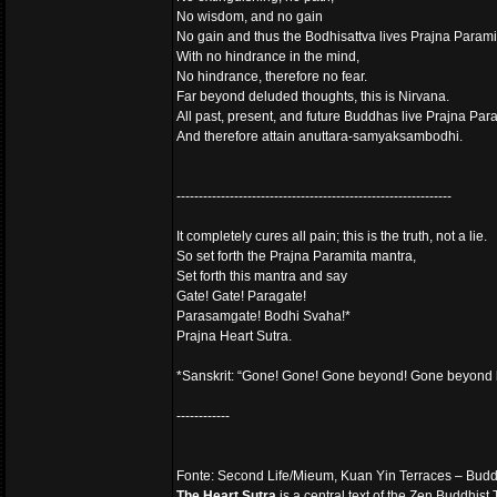
No wisdom, and no gain
No gain and thus the Bodhisattva lives Prajna Parami
With no hindrance in the mind,
No hindrance, therefore no fear.
Far beyond deluded thoughts, this is Nirvana.
All past, present, and future Buddhas live Prajna Par
And therefore attain anuttara-samyaksambodhi.
--------------------------------------------------------------
It completely cures all pain; this is the truth, not a lie.
So set forth the Prajna Paramita mantra,
Set forth this mantra and say
Gate! Gate! Paragate!
Parasamgate! Bodhi Svaha!*
Prajna Heart Sutra.
*Sanskrit: “Gone! Gone! Gone beyond! Gone beyond b
------------
Fonte: Second Life/Mieum, Kuan Yin Terraces – Buddh
The Heart Sutra
is a central text of the Zen Buddhist 