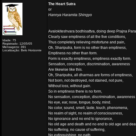
The Heart Sutra
or
Hannya Haramita Shingyo
Avalokiteshvara bodhisattva, doing deep Prajna Para
Clearly saw emptiness of all the five conditions,
Idade: 75
Thus completely relieving misfortune and pain,
Registrado: 12/05/05
Mensagens: 391
Oh, Shariputra, form is no other than emptiness,
Localização: Belo Horizonte
Emptiness no other than form.
Form is exactly emptiness, emptiness exactly form.
Sensation, conception, discrimination, awareness
Are likewise like this.
Oh, Shariputra, all dharmas are forms of emptiness,
Not born, not destroyed, not stained, not pure,
Without loss, without gain.
So in emptiness there is no form,
No sensation, conception, discrimination, awareness
No eye, ear, nose, tongue, body, mind.
No color, sound, smell, taste, touch, phenomena,
No realm of sight, no realm of consciousness,
No ignorance and no end to ignorance,
No old age and death and no end to old age and dea
No suffering, no cause of suffering,
No extinguishing, no path,