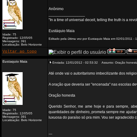
Anônimo
_________________
"In a time of universal deceit, telling the truth is a re
Eustáquio Maia
Idade: 75
Registrado: 12/05/05
Editado pela última vez por Eustaquio Maia em 02/01/2011 - 1
Mensagens: 391
Localização: Belo Horizonte
Voltar ao topo
Eustaquio Maia
Enviada: 12/01/2012 - 02:53:32
Assunto: Oração honest
Até onde vai o autoritarismo imbecilizante dos religi
A oração que deveria ser "encenada" nas escolas de
Oração honesta
Querido Senhor, me ame hoje e para sempre, aben
Idade: 75
quantidades de dinheiro, prometa sempre me ajudar 
Registrado: 12/05/05
Mensagens: 391
luxuosa do paraíso só pra mim. Vou ser agradecido 
Localização: Belo Horizonte
---