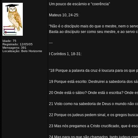
Um pouco de escárnio e “coerência”
Mateus 10, 24-25:
“Não é o discípulo mais do que o mestre, nem o serv
Basta ao discípulo ser como seu mestre, e ao servo
Idade: 75
---
Registrado: 12/05/05
Mensagens: 391
Localização: Belo Horizonte
I Coríntios 1, 18-31:
“18 Porque a palavra da cruz é loucura para os que
19 Porque está escrito: Destruirei a sabedoria dos sáb
20 Onde está o sábio? Onde está o escriba? Onde es
21 Visto como na sabedoria de Deus o mundo não co
22 Porque os judeus pedem sinal, e os gregos busc
23 Mas nós pregamos a Cristo crucificado, que é esc
24 Mas para os que são chamados, tanto judeus como