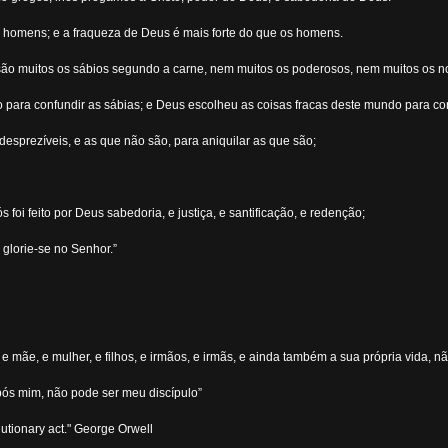
 homens; e a fraqueza de Deus é mais forte do que os homens.
 são muitos os sábios segundo a carne, nem muitos os poderosos, nem muitos os 
ara confundir as sábias; e Deus escolheu as coisas fracas deste mundo para conf
esprezíveis, e as que não são, para aniquilar as que são;
 foi feito por Deus sabedoria, e justiça, e santificação, e redenção;
 glorie-se no Senhor.”
e mãe, e mulher, e filhos, e irmãos, e irmãs, e ainda também a sua própria vida, n
após mim, não pode ser meu discípulo”
volutionary act." George Orwell