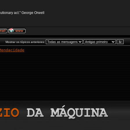
volutionary act." George Orwell
Mostrar os tópicos anteriores:
Mendacidade