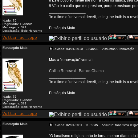
8 Este povo somente me honra com os lábios; seu co
9 Vão é o culto que me prestam, porque ensinam pre
_________________
"In a time of universal deceit, telling the truth is a re
Idade: 75
Registrado: 12/05/05
Mensagens: 391
Eustáquio Maia
Localização: Belo Horizonte
Voltar ao topo
Eustaquio Maia
Enviada: 03/04/2010 - 22:46:33
Assunto: A "renovação"
Mas a "renovação" vem aí:
Call to Renewal - Barack Obama
_________________
"In a time of universal deceit, telling the truth is a re
Eustáquio Maia
Idade: 75
Registrado: 12/05/05
Mensagens: 391
Localização: Belo Horizonte
Voltar ao topo
Eustaquio Maia
Enviada: 02/01/2011 - 11:39:35
Assunto: fanatismo religi
"O fanatismo religioso não te torna melhor diante do 