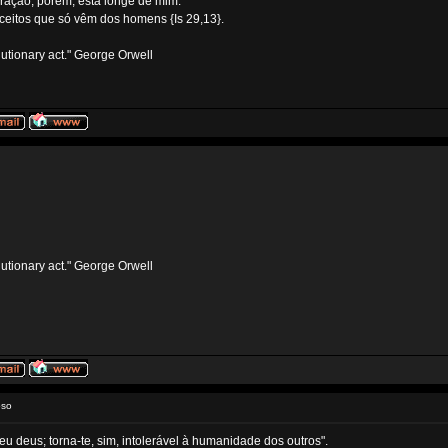
ração, porém, está longe de mim.
ceitos que só vêm dos homens {Is 29,13}.
volutionary act." George Orwell
volutionary act." George Orwell
oso
teu deus; torna-te, sim, intolerável à humanidade dos outros".