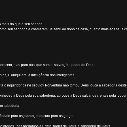
o mais do que o seu senhor.
 como seu senhor. Se chamaram Belzebu ao dono da casa, quanto mais aos seus cr
 perecem; mas para nós, que somos salvos, é o poder de Deus.
ios, E aniquilarei a inteligência dos inteligentes.
tá o inquiridor deste século? Porventura não tornou Deus louca a sabedoria des
nheceu a Deus pela sua sabedoria, aprouve a Deus salvar os crentes pela loucur
am sabedoria;
ândalo para os judeus, e loucura para os gregos.
 gregos, lhes pregamos a Cristo, poder de Deus, e sabedoria de Deus.