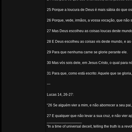
25 Porque a loucura de Deus é mais sábia do que os
26 Porque, vede, irmãos, a vossa vocação, que não
27 Mas Deus escolheu as coisas loucas deste mundo p
28 E Deus escolheu as coisas vis deste mundo, e as d
29 Para que nenhuma carne se glorie perante ele.
30 Mas vós sois dele, em Jesus Cristo, o qual para nós
31 Para que, como está escrito: Aquele que se gloria,
---
Lucas 14, 26-27:
“26 Se alguém vier a mim, e não aborrecer a seu pai, 
27 E qualquer que não levar a sua cruz, e não vier 
_________________
"In a time of universal deceit, telling the truth is a re