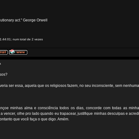
volutionary act." George Orwell
1:44:01; num total de 2 vezes
a
osos?
veria ser essa, aquela que os religiosos fazem, no seu inconsciente, sem nenhum
çoe minhas alma e consciência todos os dias, concorde com todas as minhas 
a vencer, olhe pro lado quando eu trapacear, justifique minhas desculpas e acre
contanto que você faça o que digo. Amém.