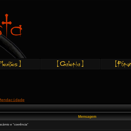
Mendacidade
Mensagem
árnio e "coerência"