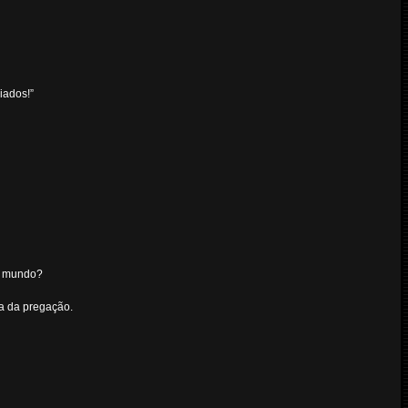
iados!”
te mundo?
a da pregação.