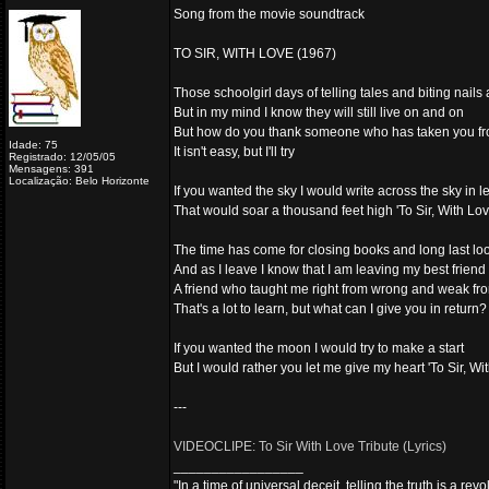
Song from the movie soundtrack
TO SIR, WITH LOVE (1967)
Those schoolgirl days of telling tales and biting nails
But in my mind I know they will still live on and on
But how do you thank someone who has taken you fr
Idade: 75
It isn't easy, but I'll try
Registrado: 12/05/05
Mensagens: 391
Localização: Belo Horizonte
If you wanted the sky I would write across the sky in le
That would soar a thousand feet high 'To Sir, With Lov
The time has come for closing books and long last l
And as I leave I know that I am leaving my best friend
A friend who taught me right from wrong and weak fr
That's a lot to learn, but what can I give you in return?
If you wanted the moon I would try to make a start
But I would rather you let me give my heart 'To Sir, Wi
---
VIDEOCLIPE: To Sir With Love Tribute (Lyrics)
_________________
"In a time of universal deceit, telling the truth is a re