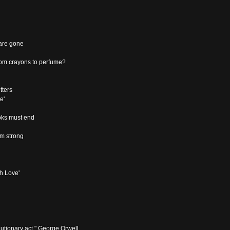
 are gone
om crayons to perfume?
tters
e'
ooks must end
om strong
th Love'
volutionary act." George Orwell