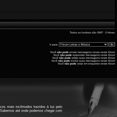
Todos os horários são GMT - 3 Horas
Ir para:
Você
não pode
enviar mensagens novas neste fórum
Você
não pode
responder mensagens neste fórum
Você
não pode
editar suas mensagens neste fórum
Você
não pode
excluir suas mensagens neste fórum
Você
não pode
votar em enquetes neste fórum
icos mais incômodos trazidos à luz pelo
bra. Sabemos até onde podemos chegar com