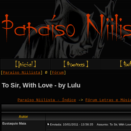
[
Paraíso Niilista
] Ø [
Fórum
]
To Sir, With Love - by Lulu
Paraíso Niilista - Índice
->
Fórum Letras e Músi
Autor
Eustaquio Maia
Enviada: 10/01/2011 - 13:56:35
Assunto: To Sir, With Love