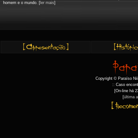
homem e o mundo. [
ler mais
]
Copyright © Paraíso Nii
:: Caso encont
[On-line há
2
[
última 