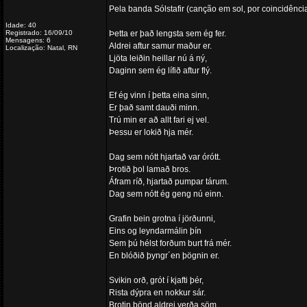
Pela banda Sólstafir (canção em sol, por coincidência
Idade: 40
Registrado: 16/09/10
Þetta er það lengsta sem ég fer.
Mensagens: 6
Aldrei aftur samur maður er.
Localização: Natal, RN
Ljöta leiðin heillar nú á ný,
Daginn sem ég lífið aftur flý.
Ef ég vinn í þetta eina sinn,
Er það samt dauði minn.
Trú min er að allt fari ej vel.
Þessu er lokið hja mér.
Dag sem nótt hjartað var órótt.
Þrotið þol lamað bros.
Áfram ríð, hjartað pumpar tárum.
Dag sem nótt ég geng nú einn.
Grafin bein grotna í jörðunni,
Eins og leyndarmálin þín
Sem þú hélst forðum burt frá mér.
En blóðið þyngr´en þögnin er.
Svikin orð, grót í kjafti þér,
Rista dýpra en nokkur sár.
Brotin bönd aldrei verða söm.