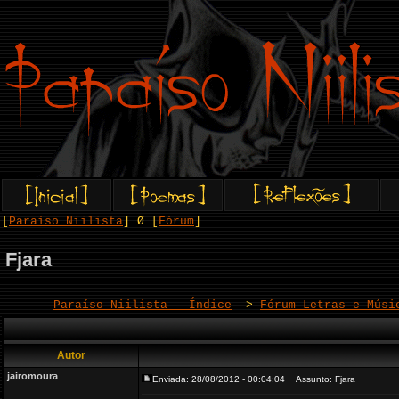
[
Paraíso Niilista
] Ø [
Fórum
]
Fjara
Paraíso Niilista - Índice
->
Fórum Letras e Músi
Autor
jairomoura
Enviada: 28/08/2012 - 00:04:04
Assunto: Fjara