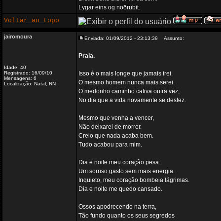
Lygar eins og nöðrubit.
Voltar ao topo
jairomoura
Enviada: 01/09/2012 - 23:13:39
Assunto:
Praia.
Idade: 40
Registrado: 16/09/10
Isso é o mais longe que jamais irei.
Mensagens: 6
O mesmo homem nunca mais serei.
Localização: Natal, RN
O medonho caminho cativa outra vez,
No dia que a vida novamente se desfez.
Mesmo que venha a vencer,
Não deixarei de morrer.
Creio que nada acaba bem.
Tudo acabou para mim.
Dia e noite meu coração pesa.
Um sorriso gasto sem mais energia.
Inquieto, meu coração bombeia lágrimas.
Dia e noite me quedo cansado.
Ossos apodrecendo na terra,
Tão fundo quanto os seus segredos