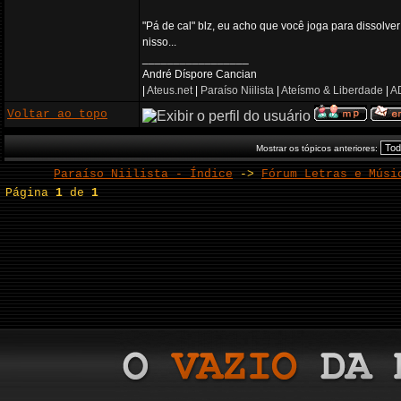
"Pá de cal" blz, eu acho que você joga para dissolver
nisso...
_________________
André Díspore Cancian
|
Ateus.net
|
Paraíso Niilista
|
Ateísmo & Liberdade
|
AD
Voltar ao topo
Mostrar os tópicos anteriores:
Paraíso Niilista - Índice
->
Fórum Letras e Músi
Página
1
de
1