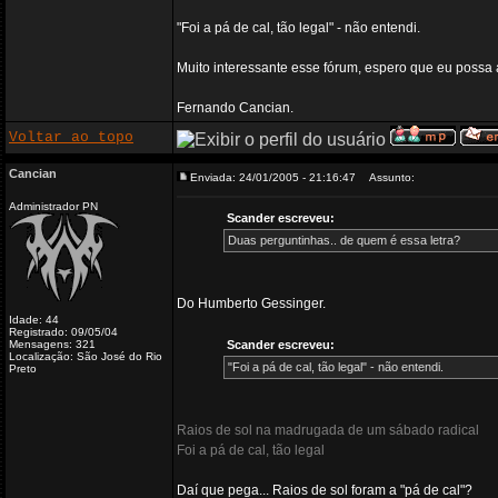
"Foi a pá de cal, tão legal" - não entendi.
Muito interessante esse fórum, espero que eu possa 
Fernando Cancian.
Voltar ao topo
Cancian
Enviada: 24/01/2005 - 21:16:47
Assunto:
Administrador PN
Scander escreveu:
Duas perguntinhas.. de quem é essa letra?
Do Humberto Gessinger.
Idade: 44
Registrado: 09/05/04
Mensagens: 321
Scander escreveu:
Localização: São José do Rio
"Foi a pá de cal, tão legal" - não entendi.
Preto
Raios de sol na madrugada de um sábado radical
Foi a pá de cal, tão legal
Daí que pega... Raios de sol foram a "pá de cal"?