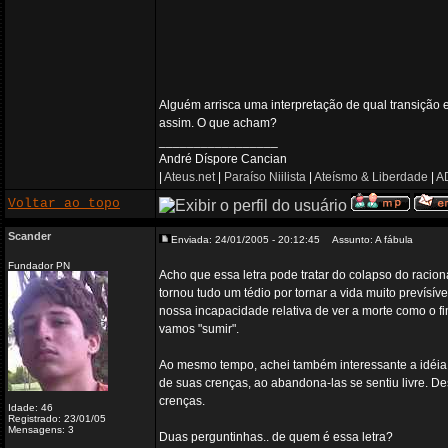
Alguém arrisca uma interpretação de qual transição 
assim. O que acham?
_________________
André Díspore Cancian
|
Ateus.net
|
Paraíso Niilista
|
Ateísmo & Liberdade
|
AD
Voltar ao topo
Scander
Enviada: 24/01/2005 - 20:12:45
Assunto: A fábula
Fundador PN
Acho que essa letra pode tratar do colapso do racion
tornou tudo um tédio por tornar a vida muito prevísível
nossa incapacidade relativa de ver a morte como o f
vamos "sumir".
Ao mesmo tempo, achei também interessante a idéia 
de suas crenças, ao abandona-las se sentiu livre. Des
crenças.
Idade: 46
Registrado: 23/01/05
Mensagens: 3
Duas perguntinhas.. de quem é essa letra?