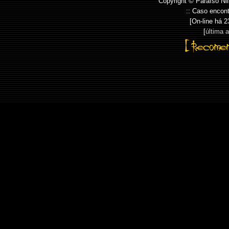
Copyright © Paraíso Nii
:: Caso encont
[On-line há
2
[
última 