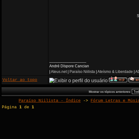
S
_________________
André Díspore Cancian
|
Ateus.net
|
Paraíso Niilista
|
Ateísmo & Liberdade
|
AD
Voltar ao topo
Mostrar os tópicos anteriores:
Paraíso Niilista - Índice
->
Fórum Letras e Músi
Página
1
de
1