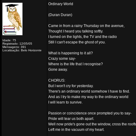
Ordinary World
(Duran Duran)
Came in from a rainy Thursday on the avenue,
Thought I heard you talking softly.
I turned on the lights, the TV and the radio
Idade: 75
Still I can't escape the ghost of you.
Registrado: 12/05/05
Mensagens: 391
Localização: Belo Horizonte
What is happening to it all?
Crazy some say-
Where is the life that I recognise?
Gone away.
CHORUS:
But I won't cry for yesterday.
There's an ordinary world somehow I have to find.
And as I try to make my way to the ordinary world
I will learn to survive.
Passion or coincidence once prompted you to say-
Pride will tear us both apart.
Well now pride's gone out the window, cross the roof
Left me in the vacuum of my heart.