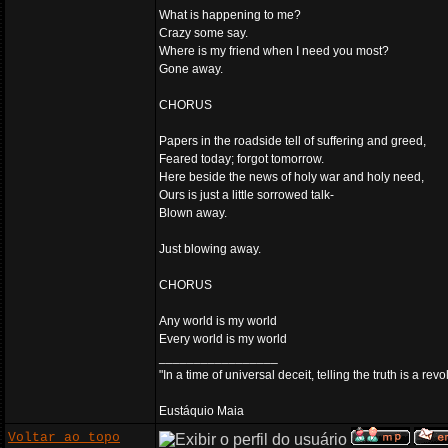
What is happening to me?
Crazy some say.
Where is my friend when I need you most?
Gone away.
CHORUS
Papers in the roadside tell of suffering and greed,
Feared today; forgot tomorrow.
Here beside the news of holy war and holy need,
Ours is just a little sorrowed talk-
Blown away.
Just blowing away.
CHORUS
Any world is my world
Every world is my world
_________________
"In a time of universal deceit, telling the truth is a re
Eustáquio Maia
Voltar ao topo