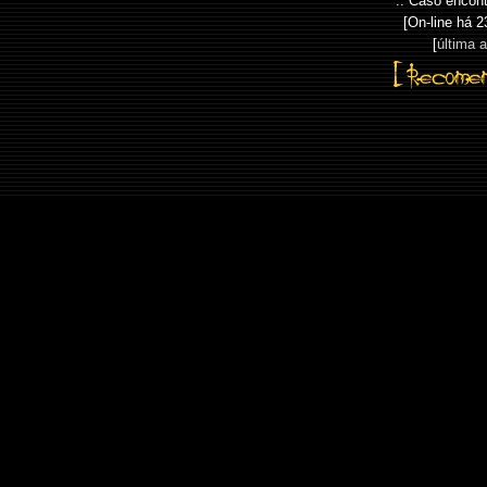
:: Caso encont
[On-line há
2
[
última 