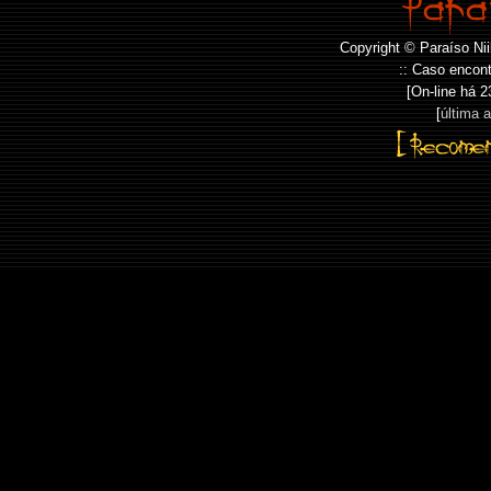
Copyright © Paraíso Nii
:: Caso encont
[On-line há
2
[
última 