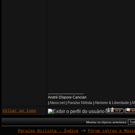
_________________
André Díspore Cancian
|
Ateus.net
|
Paraíso Niilista
|
Ateísmo & Liberdade
|
AD
Voltar ao topo
Mostrar os tópicos anteriores:
Paraíso Niilista - Índice
->
Fórum Letras e Músi