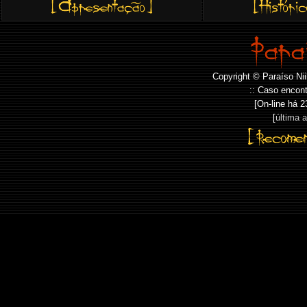
Copyright © Paraíso Nii
:: Caso encont
[On-line há
2
[
última 