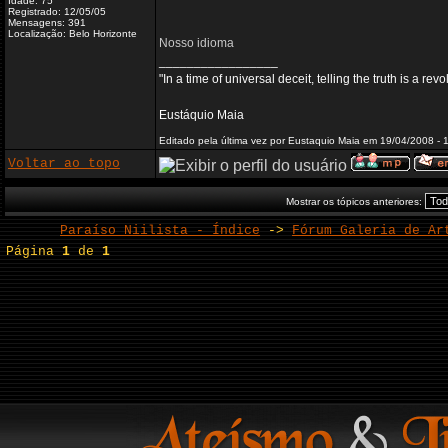
Idade: 75
Registrado: 12/05/05
Mensagens: 391
Localização: Belo Horizonte
Nosso idioma
_________________
"In a time of universal deceit, telling the truth is a re
Eustáquio Maia
Editado pela última vez por Eustaquio Maia em 19/04/2008 - 1
Voltar ao topo
Mostrar os tópicos anteriores:
Paraíso Niilista - Índice
->
Fórum Galeria de Ar
Página
1
de
1