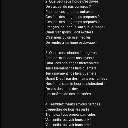
2. Que veut cette horde d'esclaves,
De traîtres, de rois conjurés ?
Pour qui ces ignobles entraves,
Ces fers dès longtemps préparés ?
Ces fers dès longtemps préparés ?
Français, pour nous, ah! quel outrage !
Quels transports il doit exciter !
C'est nous qu'on ose méditer
De rendre à l'antique esclavage !
3. Quoi ! ces cohortes étrangères
Feraient la loi dans nos foyers !
Quoi ! ces phalanges mercenaires
Terrasseraient nos fiers guerriers !
Terrasseraient nos fiers guerriers !
Grand Dieu ! par des mains enchaînées
Nos fronts sous le joug se ploieraient !
De vils despotes deviendraient
Les maîtres de nos destinées !
4. Tremblez, tyrans et vous perfides,
L'opprobre de tous les partis,
Tremblez ! vos projets parricides
Vont enfin recevoir leurs prix !
Vont enfin recevoir leurs prix !