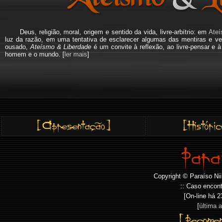
Deus, religião, moral, origem e sentido da vida, livre-arbítrio: em
Ateí
luz da razão, em uma tentativa de esclarecer algumas das mentiras e ve
ousado,
Ateísmo & Liberdade
é um convite à reflexão, ao livre-pensar e 
homem e o mundo. [
ler mais
]
Copyright © Paraíso Nii
:: Caso encont
[On-line há
2
[
última 