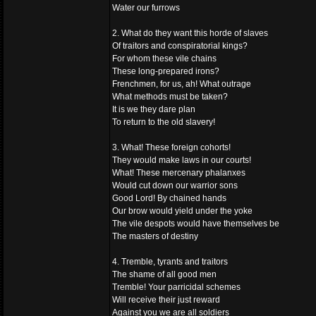
Water our furrows
2. What do they want this horde of slaves
Of traitors and conspiratorial kings?
For whom these vile chains
These long-prepared irons?
Frenchmen, for us, ah! What outrage
What methods must be taken?
It is we they dare plan
To return to the old slavery!
3. What! These foreign cohorts!
They would make laws in our courts!
What! These mercenary phalanxes
Would cut down our warrior sons
Good Lord! By chained hands
Our brow would yield under the yoke
The vile despots would have themselves be
The masters of destiny
4. Tremble, tyrants and traitors
The shame of all good men
Tremble! Your parricidal schemes
Will receive their just reward
Against you we are all soldiers