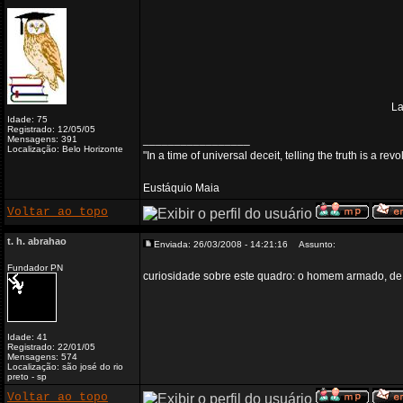
La
Idade: 75
Registrado: 12/05/05
_________________
Mensagens: 391
Localização: Belo Horizonte
"In a time of universal deceit, telling the truth is a re
Eustáquio Maia
Voltar ao topo
t. h. abrahao
Enviada: 26/03/2008 - 14:21:16
Assunto:
Fundador PN
curiosidade sobre este quadro: o homem armado, de ca
Idade: 41
Registrado: 22/01/05
Mensagens: 574
Localização: são josé do rio
preto - sp
Voltar ao topo