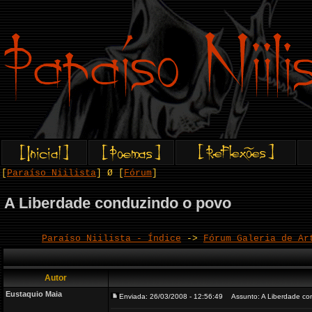
[
Paraíso Niilista
] Ø [
Fórum
]
A Liberdade conduzindo o povo
Paraíso Niilista - Índice
->
Fórum Galeria de Ar
Autor
Eustaquio Maia
Enviada: 26/03/2008 - 12:56:49
Assunto: A Liberdade co