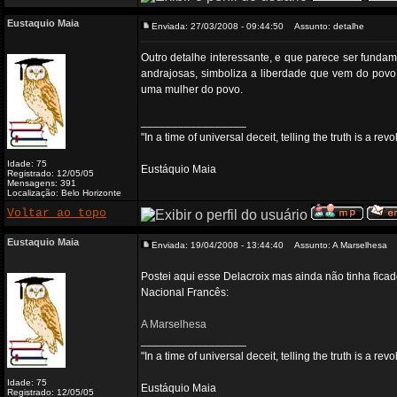
Eustaquio Maia
Enviada: 27/03/2008 - 09:44:50
Assunto: detalhe
Outro detalhe interessante, e que parece ser fundam
andrajosas, simboliza a liberdade que vem do povo,
uma mulher do povo.
_________________
"In a time of universal deceit, telling the truth is a re
Idade: 75
Eustáquio Maia
Registrado: 12/05/05
Mensagens: 391
Localização: Belo Horizonte
Voltar ao topo
Eustaquio Maia
Enviada: 19/04/2008 - 13:44:40
Assunto: A Marselhesa
Postei aqui esse Delacroix mas ainda não tinha ficado
Nacional Francês:
A Marselhesa
_________________
"In a time of universal deceit, telling the truth is a re
Idade: 75
Eustáquio Maia
Registrado: 12/05/05