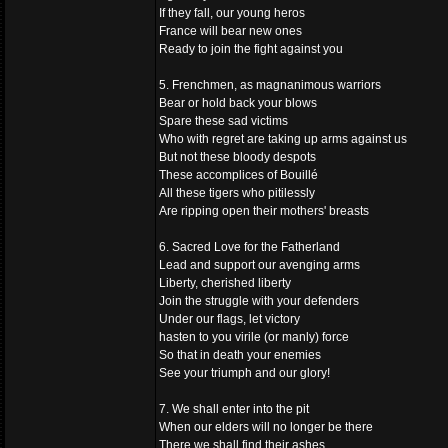
If they fall, our young heros
France will bear new ones
Ready to join the fight against you
5. Frenchmen, as magnanimous warriors
Bear or hold back your blows
Spare these sad victims
Who with regret are taking up arms against us
But not these bloody despots
These accomplices of Bouillé
All these tigers who pitilessly
Are ripping open their mothers' breasts
6. Sacred Love for the Fatherland
Lead and support our avenging arms
Liberty, cherished liberty
Join the struggle with your defenders
Under our flags, let victory
hasten to you virile (or manly) force
So that in death your enemies
See your triumph and our glory!
7. We shall enter into the pit
When our elders will no longer be there
There we shall find their ashes