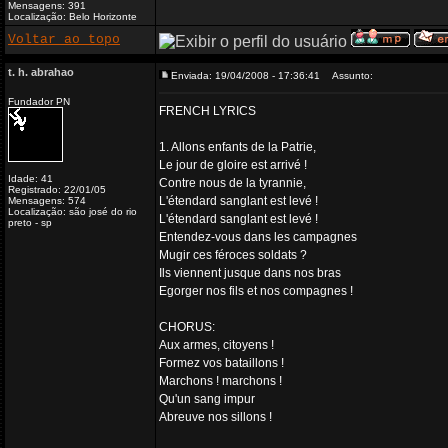
Mensagens: 391
Localização: Belo Horizonte
Voltar ao topo
t. h. abrahao
Enviada: 19/04/2008 - 17:36:41
Assunto:
Fundador PN
FRENCH LYRICS
1. Allons enfants de la Patrie,
Le jour de gloire est arrivé !
Idade: 41
Contre nous de la tyrannie,
Registrado: 22/01/05
L'étendard sanglant est levé !
Mensagens: 574
Localização: são josé do rio
L'étendard sanglant est levé !
preto - sp
Entendez-vous dans les campagnes
Mugir ces féroces soldats ?
Ils viennent jusque dans nos bras
Egorger nos fils et nos compagnes !
CHORUS:
Aux armes, citoyens !
Formez vos bataillons !
Marchons ! marchons !
Qu'un sang impur
Abreuve nos sillons !