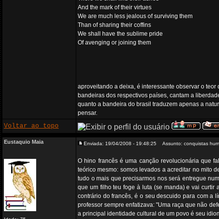
And the mark of their virtues
We are much less jealous of surviving them
Than of sharing their coffins
We shall have the sublime pride
Of avenging or joining them
aproveitando a deixa, é interessante observar o teor
bandeiras dos respectivos países, cantam a liberdade
quanto a bandeira do brasil traduzem apenas a natur
pensar.
Voltar ao topo
Eustaquio Maia
Enviada: 19/04/2008 - 19:48:25
Assunto: conquistas hu
O hino francês é uma canção revolucionária que fal
teórico mesmo: somos levados a acreditar no mito d
tudo o mais que precisarmos nos será entregue numa 
que um filho teu foge à luta (se manda) e vai curti
contrário do francês, é o seu descuido para com a 
professor sempre enfatizava: "Uma raça que não defe
a principal identidade cultural de um povo é seu idi