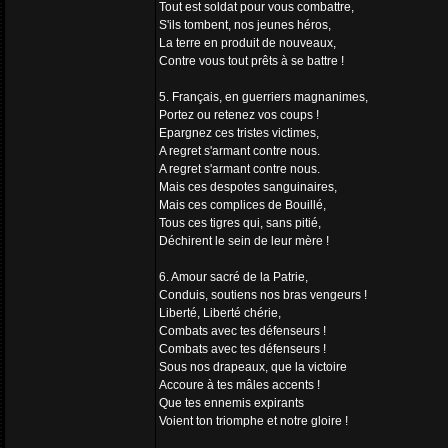
Tout est soldat pour vous combattre,
S'ils tombent, nos jeunes héros,
La terre en produit de nouveaux,
Contre vous tout prêts à se battre !
5. Français, en guerriers magnanimes,
Portez ou retenez vos coups !
Epargnez ces tristes victimes,
A regret s'armant contre nous.
A regret s'armant contre nous.
Mais ces despotes sanguinaires,
Mais ces complices de Bouillé,
Tous ces tigres qui, sans pitié,
Déchirent le sein de leur mère !
6. Amour sacré de la Patrie,
Conduis, soutiens nos bras vengeurs !
Liberté, Liberté chérie,
Combats avec tes défenseurs !
Combats avec tes défenseurs !
Sous nos drapeaux, que la victoire
Accoure à tes mâles accents !
Que tes ennemis expirants
Voient ton triomphe et notre gloire !