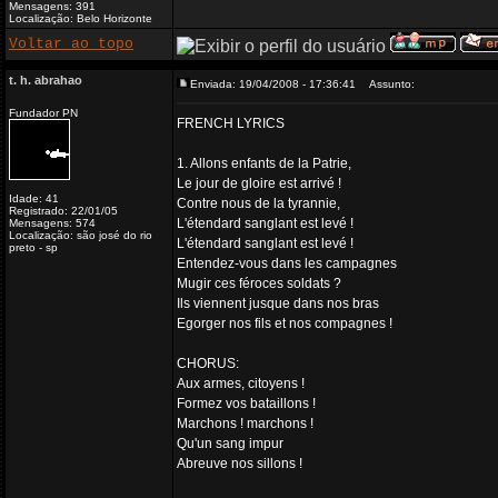
Mensagens: 391
Localização: Belo Horizonte
Voltar ao topo
t. h. abrahao
Enviada: 19/04/2008 - 17:36:41
Assunto:
Fundador PN
FRENCH LYRICS
1. Allons enfants de la Patrie,
Le jour de gloire est arrivé !
Idade: 41
Contre nous de la tyrannie,
Registrado: 22/01/05
L'étendard sanglant est levé !
Mensagens: 574
Localização: são josé do rio
L'étendard sanglant est levé !
preto - sp
Entendez-vous dans les campagnes
Mugir ces féroces soldats ?
Ils viennent jusque dans nos bras
Egorger nos fils et nos compagnes !
CHORUS:
Aux armes, citoyens !
Formez vos bataillons !
Marchons ! marchons !
Qu'un sang impur
Abreuve nos sillons !