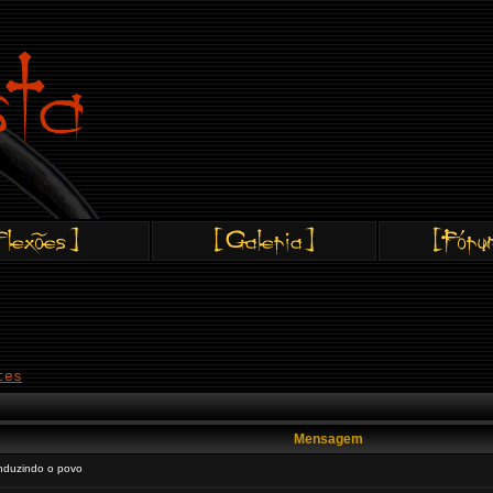
tes
Mensagem
nduzindo o povo