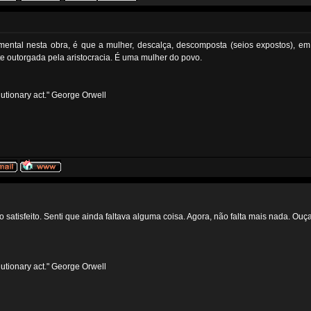
amental nesta obra, é que a mulher, descalça, descomposta (seios expostos), e
te outorgada pela aristocracia. É uma mulher do povo.
volutionary act." George Orwell
o satisfeito. Senti que ainda faltava alguma coisa. Agora, não falta mais nada. Ou
volutionary act." George Orwell