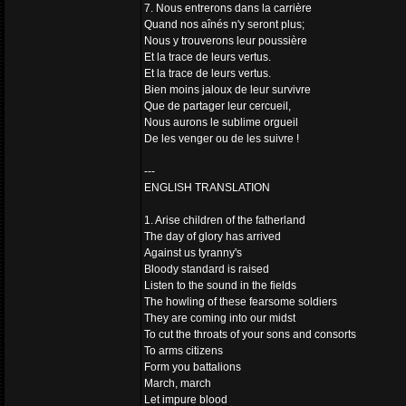
7. Nous entrerons dans la carrière
Quand nos aînés n'y seront plus;
Nous y trouverons leur poussière
Et la trace de leurs vertus.
Et la trace de leurs vertus.
Bien moins jaloux de leur survivre
Que de partager leur cercueil,
Nous aurons le sublime orgueil
De les venger ou de les suivre !
---
ENGLISH TRANSLATION
1. Arise children of the fatherland
The day of glory has arrived
Against us tyranny's
Bloody standard is raised
Listen to the sound in the fields
The howling of these fearsome soldiers
They are coming into our midst
To cut the throats of your sons and consorts
To arms citizens
Form you battalions
March, march
Let impure blood