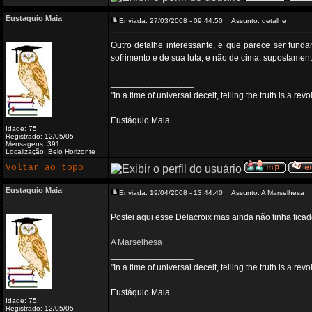
Eustaquio Maia
Enviada: 27/03/2008 - 09:44:50
Assunto: detalhe
Outro detalhe interessante, e que parece ser fund
sofrimento e de sua luta, e não de cima, supostamen
_________________
"In a time of universal deceit, telling the truth is a re
Eustáquio Maia
Idade: 75
Registrado: 12/05/05
Mensagens: 391
Localização: Belo Horizonte
Voltar ao topo
Eustaquio Maia
Enviada: 19/04/2008 - 13:44:40
Assunto: A Marselhesa
Postei aqui esse Delacroix mas ainda não tinha ficad
A Marselhesa
_________________
"In a time of universal deceit, telling the truth is a re
Eustáquio Maia
Idade: 75
Registrado: 12/05/05