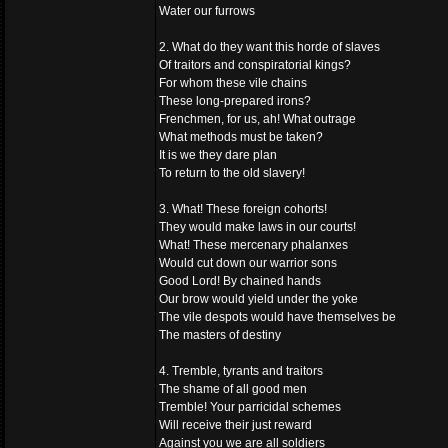
Water our furrows
2. What do they want this horde of slaves
Of traitors and conspiratorial kings?
For whom these vile chains
These long-prepared irons?
Frenchmen, for us, ah! What outrage
What methods must be taken?
It is we they dare plan
To return to the old slavery!
3. What! These foreign cohorts!
They would make laws in our courts!
What! These mercenary phalanxes
Would cut down our warrior sons
Good Lord! By chained hands
Our brow would yield under the yoke
The vile despots would have themselves be
The masters of destiny
4. Tremble, tyrants and traitors
The shame of all good men
Tremble! Your parricidal schemes
Will receive their just reward
Against you we are all soldiers