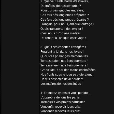
2. Que veut cette horde d'esclaves,
De traîtres, de rois conjurés ?
Pour qui ces ignobles entraves,
Ces fers dès longtemps préparés ?
Ces fers dès longtemps préparés ?
Français, pour nous, ah! quel outrage !
Quels transports il doit exciter !
C'est nous qu'on ose méditer
De rendre à l'antique esclavage !
3. Quoi ! ces cohortes étrangères
Feraient la loi dans nos foyers !
Quoi ! ces phalanges mercenaires
Terrasseraient nos fiers guerriers !
Terrasseraient nos fiers guerriers !
Grand Dieu ! par des mains enchaînées
Nos fronts sous le joug se ploieraient !
De vils despotes deviendraient
Les maîtres de nos destinées !
4. Tremblez, tyrans et vous perfides,
L'opprobre de tous les partis,
Tremblez ! vos projets parricides
Vont enfin recevoir leurs prix !
Vont enfin recevoir leurs prix !