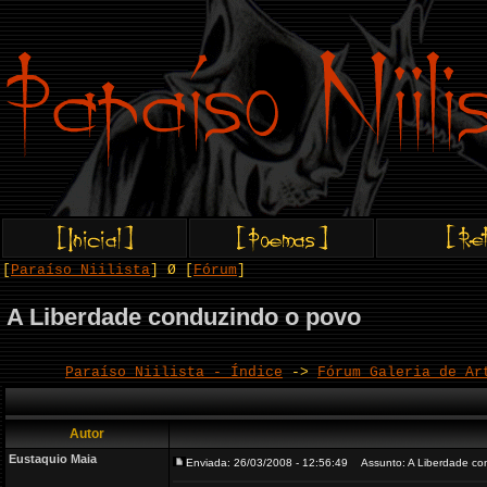
[
Paraíso Niilista
] Ø [
Fórum
]
A Liberdade conduzindo o povo
Paraíso Niilista - Índice
->
Fórum Galeria de Ar
Autor
Eustaquio Maia
Enviada: 26/03/2008 - 12:56:49
Assunto: A Liberdade co