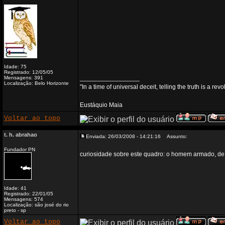
Idade: 75
Registrado: 12/05/05
_________________
Mensagens: 391
Localização: Belo Horizonte
"In a time of universal deceit, telling the truth is a re
Eustáquio Maia
Voltar ao topo
t. h. abrahao
Enviada: 26/03/2008 - 14:21:16
Assunto:
Fundador PN
curiosidade sobre este quadro: o homem armado, de ca
Idade: 41
Registrado: 22/01/05
Mensagens: 574
Localização: são josé do rio
preto - sp
Voltar ao topo