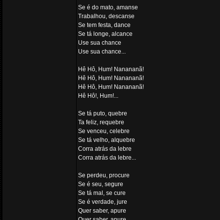
Se é do mato, amanse
Trabalhou, descanse
Se tem festa, dance
Se tá longe, alcance
Use sua chance
Use sua chance...
Hê Hô, Hum! Nanananã!
Hê Hô, Hum! Nanananã!
Hê Hô, Hum! Nanananã!
Hê Hô!, Hum!...
Se tá puto, quebre
Ta feliz, requebre
Se venceu, celebre
Se tá velho, alquebre
Corra atrás da lebre
Corra atrás da lebre...
Se perdeu, procure
Se é seu, segure
Se tá mal, se cure
Se é verdade, jure
Quer saber, apure
Quer saber, apure...