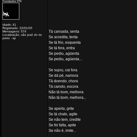
Fundador PN
Idade: 41
Registrado: 22/01/05
Tá cansada, senta
Mensagens: 574
Localização: são josé do rio
Se acredita, tenta
preto - sp
Se tá frio, esquenta
Se tá fora, entra
Se pediu, agüenta
Se pediu, agüenta...
Se sujou, cai fora
Se dá pé, namora
Tá doendo, chora
Tá caindo, escora
Não tá bom, melhora
Não tá bom, melhora...
Se aperta, grite
Se tá chato, agite
Se não tem, credite
Se foi falta, apite
Se não é, imite...