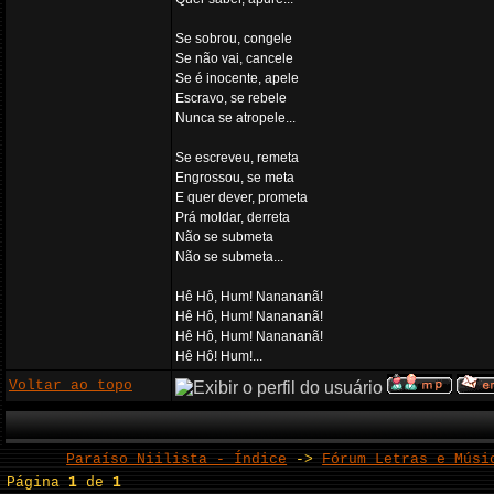
Se sobrou, congele
Se não vai, cancele
Se é inocente, apele
Escravo, se rebele
Nunca se atropele...
Se escreveu, remeta
Engrossou, se meta
E quer dever, prometa
Prá moldar, derreta
Não se submeta
Não se submeta...
Hê Hô, Hum! Nanananã!
Hê Hô, Hum! Nanananã!
Hê Hô, Hum! Nanananã!
Hê Hô! Hum!...
Voltar ao topo
Paraíso Niilista - Índice
->
Fórum Letras e Músi
Página
1
de
1