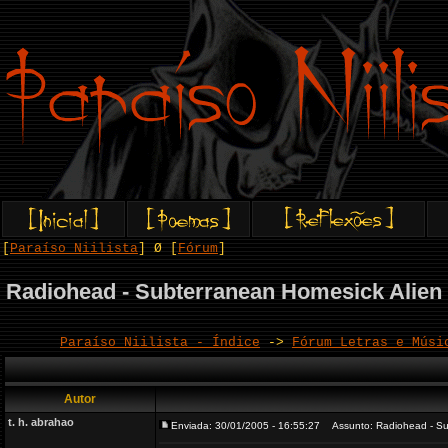
[
Paraíso Niilista
] Ø [
Fórum
]
Radiohead - Subterranean Homesick Alien
Paraíso Niilista - Índice
->
Fórum Letras e Músi
Autor
t. h. abrahao
Enviada: 30/01/2005 - 16:55:27
Assunto: Radiohead - Sub