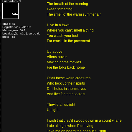
Fundador PN
The breath of the morning
I keep forgetting
The smell of the warm summer air
Idade: 41
I live in a town
Registrado: 22/01/05
Where you can't smell a thing
Mensagens: 574
Localização: são josé do rio
You watch your feet
preto - sp
For cracks in the pavement
Up above
Aliens hover
Making home movies
For the folks back home
Of all these weird creatures
Who lock up their spirits
Drill holes in themselves
And live for their secrets
They're all uptight
Uptight..
I wish that they'd swoop down in a country lane
Late at night when I'm driving
Take me on board their beautiful ship