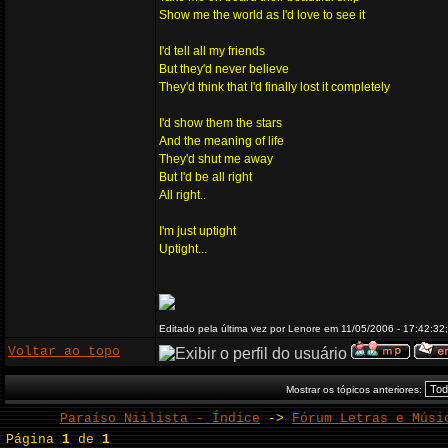
Show me the world as I'd love to see it
I'd tell all my friends
But they'd never believe
They'd think that I'd finally lost it completely
I'd show them the stars
And the meaning of life
They'd shut me away
But I'd be all right
All right..
I'm just uptight
Uptight...
Editado pela última vez por Lenore em 11/05/2006 - 17:42:32;
Voltar ao topo
Mostrar os tópicos anteriores:
Paraíso Niilista - Índice
->
Fórum Letras e Músi
Página
1
de
1