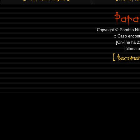
Copyright © Paraíso Nii
:: Caso encont
[On-line há
2
[
última 